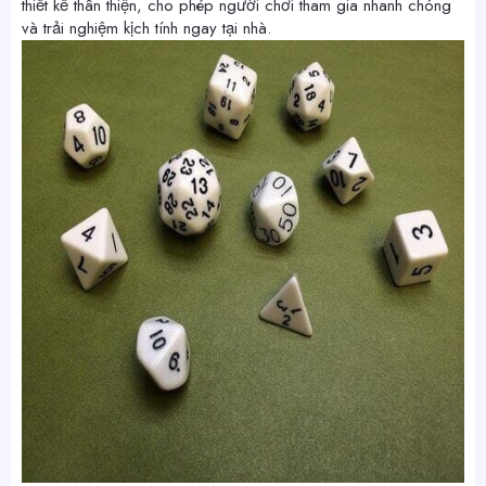
thiết kế thân thiện, cho phép người chơi tham gia nhanh chóng
và trải nghiệm kịch tính ngay tại nhà.